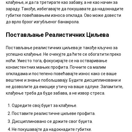
клађење, и да га третирате као забаву, а не као начин за
зараду. Такође, избегавајте да покушавате да надокнадите
губитке повећавањем износа опклада. Ово може довести
до врло брзог изгубљеног банакрола.
Постављање Реалистичних Циљева
Постављање реалистичних циљева је такође кључно за
успешно клађење. Не очекујте да ћете се обогатити преко
ноћи. Уместо тога, фокусирајте се на остваривање
конзистентних мањих профита. Почните са малим
опкладама и постепено повећавајте износ како се ваше
вештине и знање побољшавају. Будите дисциплиновани и
не дозволите да емоције утичу на ваше одлуке. Запамтите,
клађење треба да буде забава, а не извор стреса.
Одредите свој буџет за клађење.
Поставите реалистичне циљеве профита.
Дисциплиновано се држите свог буџета.
Не покушавајте да надокнадите губитке.