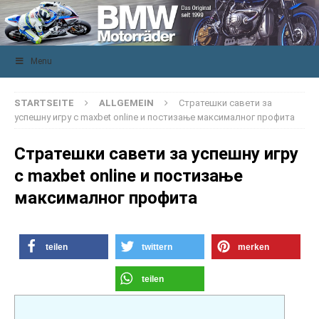
Menu
STARTSEITE
ALLGEMEIN
Стратешки савети за
успешну игру с maxbet online и постизање максималног профита
Стратешки савети за успешну игру
с maxbet online и постизање
максималног профита
teilen
twittern
merken
teilen