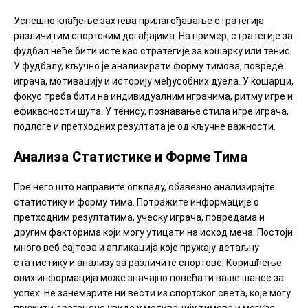
Успешно клађење захтева прилагођавање стратегија
различитим спортским догађајима. На пример, стратегије за
фудбал неће бити исте као стратегије за кошарку или тенис.
У фудбалу, кључно је анализирати форму тимова, повреде
играча, мотивацију и историју међусобних дуела. У кошарци,
фокус треба бити на индивидуалним играчима, ритму игре и
ефикасности шута. У тенису, познавање стила игре играча,
подлоге и претходних резултата је од кључне важности.
Анализа Статистике и Форме Тимa
Пре него што направите опкладу, обавезно анализирајте
статистику и форму тима. Потражите информације о
претходним резултатима, уческу играча, повредама и
другим факторима који могу утицати на исход меча. Постоји
много веб сајтова и апликација које пружају детаљну
статистику и анализу за различите спортове. Коришћење
ових информација може значајно повећати ваше шансе за
успех. Не занемарите ни вести из спортског света, које могу