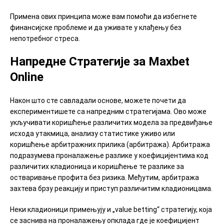
Примена ових принципа може вам помоћи да избегнете
финансијске проблеме и да уживате у клађењу без
непотребног стреса.
Напредне Стратегије за Maxbet
Online
Након што сте савладали основе, можете почети да
експериментишете са напредним стратегијама. Ово може
укључивати коришћење различитих модела за предвиђање
исхода утакмица, анализу статистике уживо или
коришћење арбитражних прилика (арбитража). Арбитража
подразумева проналажење разлике у коефицијентима код
различитих кладионица и коришћење те разлике за
остваривање профита без ризика. Међутим, арбитража
захтева брзу реакцију и приступ различитим кладионицама.
Неки кладионици примењују и „value betting“ стратегију, која
се заснива на проналажењу опклада где је коефицијент