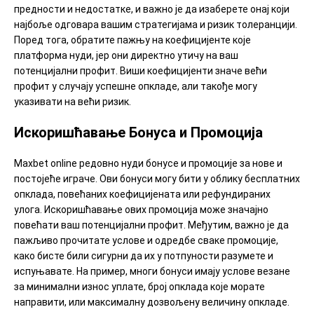
предности и недостатке, и важно је да изаберете онај који
најбоље одговара вашим стратегијама и ризик толеранцији.
Поред тога, обратите пажњу на коефицијенте које
платформа нуди, јер они директно утичу на ваш
потенцијални профит. Виши коефицијенти значе већи
профит у случају успешне опкладе, али такође могу
указивати на већи ризик.
Искоришћавање Бонуса и Промоција
Maxbet online редовно нуди бонусе и промоције за нове и
постојеће играче. Ови бонуси могу бити у облику бесплатних
опклада, повећаних коефицијената или рефундираних
улога. Искоришћавање ових промоција може значајно
повећати ваш потенцијални профит. Међутим, важно је да
пажљиво прочитате услове и одредбе сваке промоције,
како бисте били сигурни да их у потпуности разумете и
испуњавате. На пример, многи бонуси имају услове везане
за минимални износ уплате, број опклада које морате
направити, или максималну дозвољену величину опкладе.